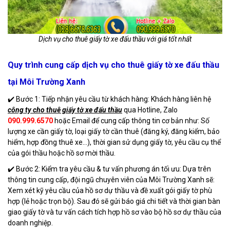
Dịch vụ cho thuê giấy tờ xe đấu thầu với giá tốt nhất
Quy trình cung cấp dịch vụ cho thuê giấy tờ xe đấu thầu
tại Môi Trường Xanh
✔️ Bước 1: Tiếp nhận yêu cầu từ khách hàng: Khách hàng liên hệ
công ty cho thuê giấy tờ xe đấu thầu
qua Hotline, Zalo
090.999.6570
hoặc Email để cung cấp thông tin cơ bản như: Số
lượng xe cần giấy tờ, loại giấy tờ cần thuê (đăng ký, đăng kiểm, bảo
hiểm, hợp đồng thuê xe…), thời gian sử dụng giấy tờ, yêu cầu cụ thể
của gói thầu hoặc hồ sơ mời thầu.
✔️ Bước 2: Kiểm tra yêu cầu & tư vấn phương án tối ưu: Dựa trên
thông tin cung cấp, đội ngũ chuyên viên của Môi Trường Xanh sẽ:
Xem xét kỹ yêu cầu của hồ sơ dự thầu và đề xuất gói giấy tờ phù
hợp (lẻ hoặc trọn bộ). Sau đó sẽ gửi báo giá chi tiết và thời gian bàn
giao giấy tờ và tư vấn cách tích hợp hồ sơ vào bộ hồ sơ dự thầu của
doanh nghiệp.