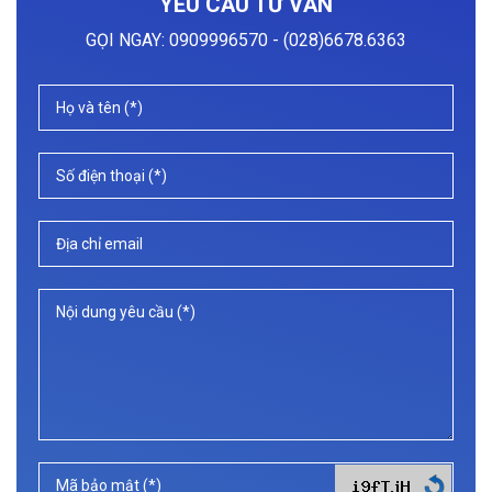
YÊU CẦU TƯ VẤN
GỌI NGAY:
0909996570 - (028)6678.6363