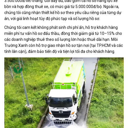
3.500.000đ/xe/tháng. Gói đầy đủ, bao gồm cả hồ sơ năng lực xe
bồn và hợp đồng thuê xe, có mức giá từ 5.000.000đ/bộ. Ngoài ra,
chúng tôi cũng nhận thiết kế hồ sơ theo yêu cầu riêng của từng dự
án, với giá linh hoạt tùy độ phức tạp và số lượng hồ sơ.
Chúng tôi cam kết không phát sinh chi phí ẩn, hỗ trợ khách hàng
miễn phí tư vấn hồ sơ đấu thầu, đồng thời giảm giá từ 10–15% cho
các doanh nghiệp thuê theo số lượng lớn hoặc thuê dài hạn. Môi
Trường Xanh còn hỗ trợ giao nhận hồ sơ tận nơi (tại TP.HCM và các
tỉnh lân cận), đảm bảo tiến độ và tiện lợi tối đa cho khách hàng.