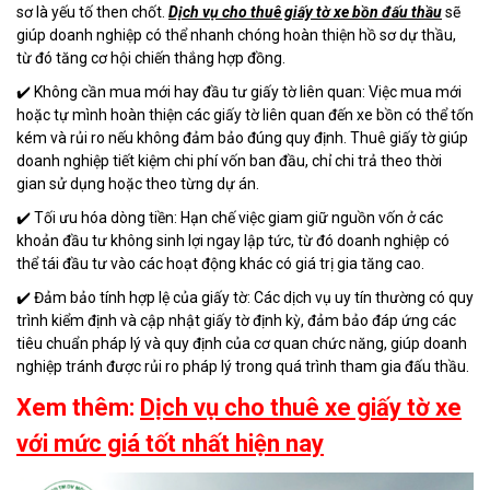
sơ là yếu tố then chốt.
Dịch vụ cho thuê giấy tờ xe bồn đấu thầu
sẽ
giúp doanh nghiệp có thể nhanh chóng hoàn thiện hồ sơ dự thầu,
từ đó tăng cơ hội chiến thắng hợp đồng.
✔️ Không cần mua mới hay đầu tư giấy tờ liên quan: Việc mua mới
hoặc tự mình hoàn thiện các giấy tờ liên quan đến xe bồn có thể tốn
kém và rủi ro nếu không đảm bảo đúng quy định. Thuê giấy tờ giúp
doanh nghiệp tiết kiệm chi phí vốn ban đầu, chỉ chi trả theo thời
gian sử dụng hoặc theo từng dự án.
✔️ Tối ưu hóa dòng tiền: Hạn chế việc giam giữ nguồn vốn ở các
khoản đầu tư không sinh lợi ngay lập tức, từ đó doanh nghiệp có
thể tái đầu tư vào các hoạt động khác có giá trị gia tăng cao.
✔️ Đảm bảo tính hợp lệ của giấy tờ: Các dịch vụ uy tín thường có quy
trình kiểm định và cập nhật giấy tờ định kỳ, đảm bảo đáp ứng các
tiêu chuẩn pháp lý và quy định của cơ quan chức năng, giúp doanh
nghiệp tránh được rủi ro pháp lý trong quá trình tham gia đấu thầu.
Xem thêm:
Dịch vụ cho thuê xe giấy tờ xe
với mức giá tốt nhất hiện nay