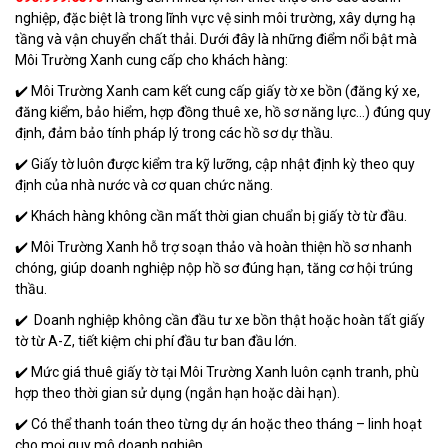
nghiệp, đặc biệt là trong lĩnh vực vệ sinh môi trường, xây dựng hạ
tầng và vận chuyển chất thải. Dưới đây là những điểm nổi bật mà
Môi Trường Xanh cung cấp cho khách hàng:
✔️ Môi Trường Xanh cam kết cung cấp giấy tờ xe bồn (đăng ký xe,
đăng kiểm, bảo hiểm, hợp đồng thuê xe, hồ sơ năng lực…) đúng quy
định, đảm bảo tính pháp lý trong các hồ sơ dự thầu.
✔️ Giấy tờ luôn được kiểm tra kỹ lưỡng, cập nhật định kỳ theo quy
định của nhà nước và cơ quan chức năng.
✔️ Khách hàng không cần mất thời gian chuẩn bị giấy tờ từ đầu.
✔️ Môi Trường Xanh hỗ trợ soạn thảo và hoàn thiện hồ sơ nhanh
chóng, giúp doanh nghiệp nộp hồ sơ đúng hạn, tăng cơ hội trúng
thầu.
✔️ Doanh nghiệp không cần đầu tư xe bồn thật hoặc hoàn tất giấy
tờ từ A-Z, tiết kiệm chi phí đầu tư ban đầu lớn.
✔️ Mức giá thuê giấy tờ tại Môi Trường Xanh luôn cạnh tranh, phù
hợp theo thời gian sử dụng (ngắn hạn hoặc dài hạn).
✔️ Có thể thanh toán theo từng dự án hoặc theo tháng – linh hoạt
cho mọi quy mô doanh nghiệp.