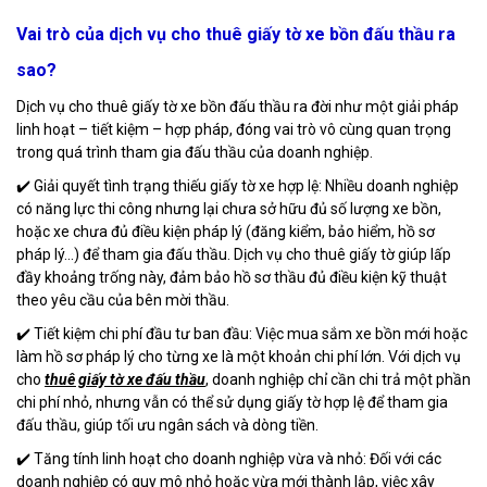
Vai trò của dịch vụ cho thuê giấy tờ xe bồn đấu thầu ra
sao?
Dịch vụ cho thuê giấy tờ xe bồn đấu thầu ra đời như một giải pháp
linh hoạt – tiết kiệm – hợp pháp, đóng vai trò vô cùng quan trọng
trong quá trình tham gia đấu thầu của doanh nghiệp.
✔️ Giải quyết tình trạng thiếu giấy tờ xe hợp lệ: Nhiều doanh nghiệp
có năng lực thi công nhưng lại chưa sở hữu đủ số lượng xe bồn,
hoặc xe chưa đủ điều kiện pháp lý (đăng kiểm, bảo hiểm, hồ sơ
pháp lý...) để tham gia đấu thầu. Dịch vụ cho thuê giấy tờ giúp lấp
đầy khoảng trống này, đảm bảo hồ sơ thầu đủ điều kiện kỹ thuật
theo yêu cầu của bên mời thầu.
✔️ Tiết kiệm chi phí đầu tư ban đầu: Việc mua sắm xe bồn mới hoặc
làm hồ sơ pháp lý cho từng xe là một khoản chi phí lớn. Với dịch vụ
cho
thuê giấy tờ xe đấu thầu
, doanh nghiệp chỉ cần chi trả một phần
chi phí nhỏ, nhưng vẫn có thể sử dụng giấy tờ hợp lệ để tham gia
đấu thầu, giúp tối ưu ngân sách và dòng tiền.
✔️ Tăng tính linh hoạt cho doanh nghiệp vừa và nhỏ: Đối với các
doanh nghiệp có quy mô nhỏ hoặc vừa mới thành lập, việc xây