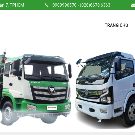
uận 7, TPHCM
0909996570 - (028)6678.6363
TRANG CHỦ