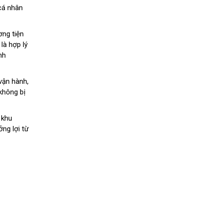
 cá nhân
ơng tiện
là hợp lý
nh
vận hành,
 không bị
 khu
ng lợi từ