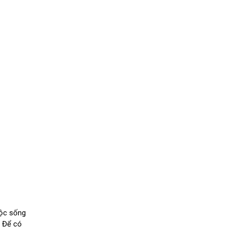
uộc sống
. Để có