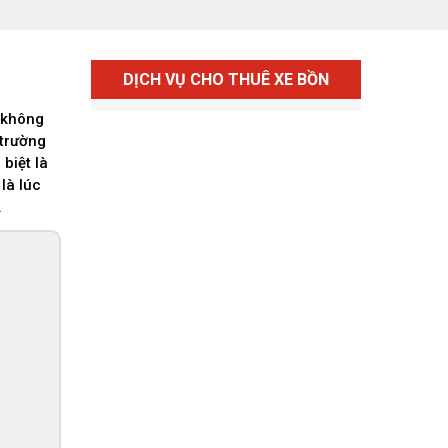
DỊCH VỤ CHO THUÊ XE BỒN
h không
 trường
biệt là
là lúc
.