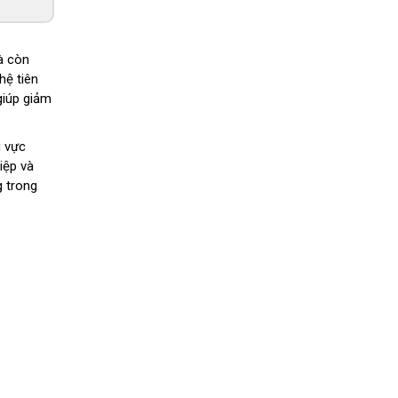
à còn
hệ tiên
giúp giảm
u vực
iệp và
g trong