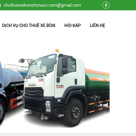
chothuexebonchonuoc.com@gmail.com
DỊCH VỤ CHO THUÊ XE BỒN
HỎI ĐÁP
LIÊN HỆ