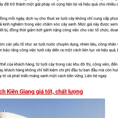
ây đã trở thành một giải pháp vô cùng tiện lợi và hiệu quả cho nhiều
đồng mỗi ngày, dịch vụ cho thuê xe tưới cây không chỉ cung cấp phư
à kinh nghiệm trong việc chăm sóc cây xanh. Mức giá này được xem 
ết bị, đồng thời giảm bớt gánh nặng công việc cho các tổ chức, doa
ồm các yếu tố như: xe tưới nước chuyên dụng, nhiên liệu, công nhân 
m bảo rằng công việc tưới cây diễn ra một cách liên tục và hiệu quả,
 thể của khách hàng, từ tưới cây trong các khu đô thị, công viên, đến
y, khách hàng không chỉ tiết kiệm chi phí đầu tư ban đầu mà còn hưở
 trì và phát triển mảng xanh một cách bền vững. Liên hệ ngay:
h Kiên Giang giá tốt, chất lượng