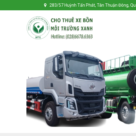
283/57 Huỳnh Tấn Phát, Tân Thuận Đông, Q