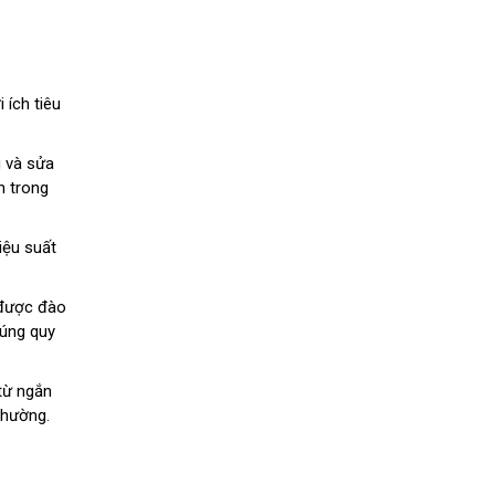
 ích tiêu
g và sửa
h trong
iệu suất
 được đào
đúng quy
 từ ngắn
thường.